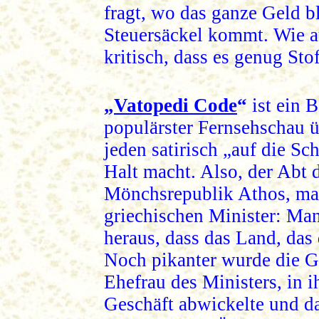
fragt, wo das ganze Geld b
Steuersäckel kommt. Wie au
kritisch, dass es genug Sto
„
Vatopedi Code
“
ist ein B
populärster Fernsehschau ü
jeden satirisch „auf die S
Halt macht. Also, der Abt 
Mönchsrepublik Athos, mac
griechischen Minister: Man
heraus, dass das Land, das
Noch pikanter wurde die Ge
Ehefrau des Ministers, in 
Geschäft abwickelte und d