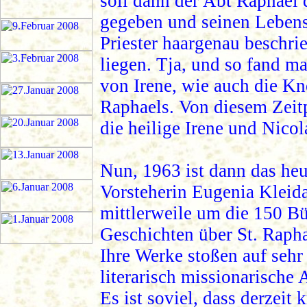
soll dann der Abt Raphael 
gegeben und seinen Lebens
Priester haargenau beschr
liegen. Tja, und so fand m
von Irene, wie auch die K
Raphaels. Von diesem Zeitp
die heilige Irene und Nico
Nun, 1963 ist dann das heu
Vorsteherin Eugenia Kleida
mittlerweile um die 150 Bü
Geschichten über St. Rapha
Ihre Werke stoßen auf sehr 
literarisch missionarische 
Es ist soviel, dass derzeit