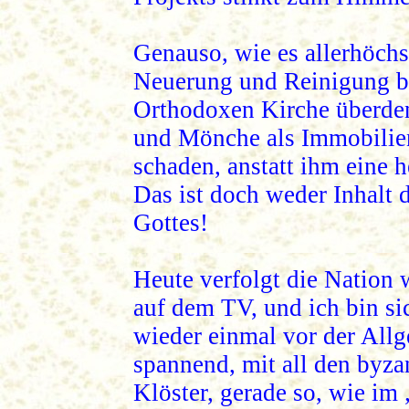
Genauso, wie es allerhöchs
Neuerung und Reinigung bed
Orthodoxen Kirche überden
und Mönche als Immobilien
schaden, anstatt ihm eine 
Das ist doch weder Inhalt
Gottes!
Heute verfolgt die Nation
auf dem TV, und ich bin sic
wieder einmal vor der Allg
spannend, mit all den byz
Klöster, gerade so, wie im