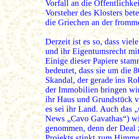
Vorfall an die Öffentlichk
Vorsteher des Klosters bete
die Griechen an der fromm
Derzeit ist es so, dass vie
und ihr Eigentumsrecht mi
Einige dieser Papiere stam
bedeutet, dass sie um die 
Skandal, der gerade ins R
der Immobilien bringen wi
ihr Haus und Grundstück ve
es sei ihr Land. Auch das 
News „Cavo Gavathas“) wir
genommen, denn der Deal z
Projekts stinkt zum Himme