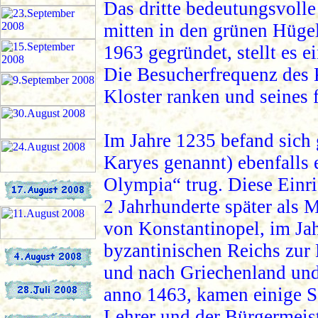
Das dritte bedeutungsvolle 
mitten in den grünen Hügel
1963 gegründet, stellt es e
Die Besucherfrequenz des 
Kloster ranken und seines
Im Jahre 1235 befand sich g
Karyes genannt) ebenfalls
Olympia“ trug. Diese Einr
2 Jahrhunderte später als 
von Konstantinopel, im Jah
byzantinischen Reichs zur 
und nach Griechenland und 
anno 1463, kamen einige S
Lehrer und der Bürgermeist