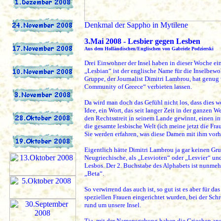
Denkmal der Sappho in Mytilene
3
.Mai 2008 - Lesbier gegen Lesben
Aus dem Holländischen/Englischen von Gabriele Podzierski
Drei Einwohner der Insel haben in dieser Woche ei
„Lesbian“ ist der englische Name für die Inselbew
Gruppe, der Journalist Dimitri Lambrou, hat gen
Community of Greece“ verbieten lassen.
Da wird man doch das Gefühl nicht los, dass dies w
Idee, ein Wort, das seit langer Zeit in der ganzen 
den Rechtsstreit in seinem Lande gewinnt, einen int
die gesamte lesbische Welt (ich meine jetzt die Fr
Sie werden erfahren, was diese Damen mit ihm vor
Eigentlich hätte Dimitri Lambrou ja gar keinen Gr
Neugriechische, als „Lesvioten“ oder „Lesvier“ und
Lesbos. Der 2. Buchstabe des Alphabets ist nunmehr
„Beta“.
So verwirrend das auch ist, so gut ist es aber für d
speziellen Frauen eingerichtet wurden, bei der Sch
rund um unsere Insel.
Tja, mit der Namensgebung haben die Griechen an