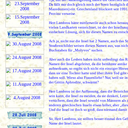
Da fällt mir doch gleich noch der Streit bezügli
Mazedonien) ein. Griechenland blockiert seit 1991
Provinz verweise.
Herr Lambrou hätte mittlerweile auch schon heraus
vielen Landkarten verzeichnet, ist der der Inselha
einfachste Lösung, sich für diesen Namen zu entsch
Ach ja, nicht nur die Insel hat 2 Namen, auch das
Straßenschilder weisen diesen Namen aus, was nic
Buchstaben für „Molyvos“ suchen.
Aber auch die Lesben haben nicht unbedingt das Re
Namen der Insel abgeleitet, da die berühmte antike
aufmerksam, so ergibt sich nicht ein einziger Hinw
dass sie eine Tochter hatte und über ihren Tod gib
haben soll. Wieso also Frauenliebe? Nur, weil sie i
der Göttin Aphrodite, schwärmt?
Herr Lambrou ist der Auffassung, dass die Bezeichn
sein kann, die Insel zu meiden, da sie denken, Lesv
versichern, dass die Insel sowohl von Männern als
anderen griechischen Inseln etwas höher, aber „di
Und die Insel ist doch so groß, dass niemand dami
So, Herr Lambrou, sie sollten besser einmal den Ge
Name der Insel lautet.