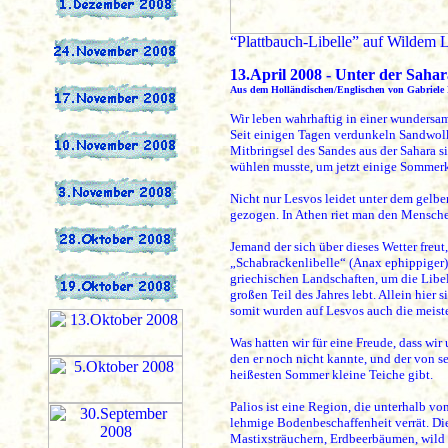
“Plattbauch-Libelle” auf Wildem 
13.April 2008 - Unter der Sahar
Aus dem Holländischen/Englischen von Gabriele 
Wir leben wahrhaftig in einer wundersame
Seit einigen Tagen verdunkeln Sandwol
Mitbringsel des Sandes aus der Sahara si
wühlen musste, um jetzt einige Sommerkl
Nicht nur Lesvos leidet unter dem gelb
gezogen. In Athen riet man den Mensche
Jemand der sich über dieses Wetter freut
„Schabrackenlibelle“ (Anax ephippiger)
griechischen Landschaften, um die Libel
großen Teil des Jahres lebt. Allein hier
somit wurden auf Lesvos auch die meist
Was hatten wir für eine Freude, dass wir
den er noch nicht kannte, und der von se
heißesten Sommer kleine Teiche gibt.
Palios ist eine Region, die unterhalb v
lehmige Bodenbeschaffenheit verrät. Die
Mastixsträuchern, Erdbeerbäumen, wild